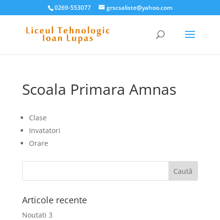
0269-553077
grscsaliste@yahoo.com
Scoala Primara Amnas
Clase
Invatatori
Orare
Articole recente
Noutati 3