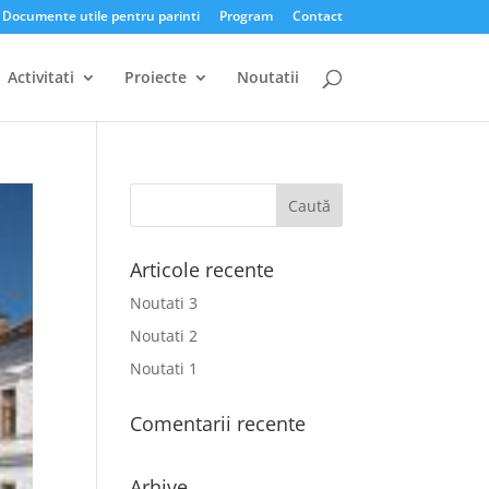
Documente utile pentru parinti
Program
Contact
Activitati
Proiecte
Noutatii
Articole recente
Noutati 3
Noutati 2
Noutati 1
Comentarii recente
Arhive